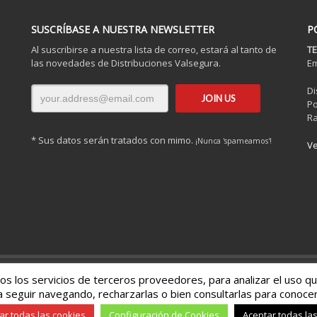
SUSCRÍBASE A NUESTRA NEWSLETTER
P
Al suscribirse a nuestra lista de correo, estará al tanto de
TE
las novedades de Distribuciones Valsegura.
Em
Di
Po
Ra
* Sus datos serán tratados con mimo.
¡Nunca 'spameamos'!
Ve
dos los servicios de terceros proveedores, para analizar el uso q
rvados ©
2026
a seguir navegando, recharzarlas o bien consultarlas para conocer
r todas las cookies
Configuración de Cookies
Aceptar todas la