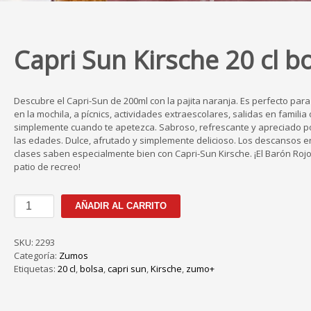
Capri Sun Kirsche 20 cl b
Descubre el Capri-Sun de 200ml con la pajita naranja. Es perfecto para 
en la mochila, a pícnics, actividades extraescolares, salidas en familia 
simplemente cuando te apetezca. Sabroso, refrescante y apreciado p
las edades. Dulce, afrutado y simplemente delicioso. Los descansos e
clases saben especialmente bien con Capri-Sun Kirsche. ¡El Barón Rojo
patio de recreo!
Capri
AÑADIR AL CARRITO
Sun
Kirsche
20
SKU:
2293
cl
Categoría:
Zumos
bolsa
Etiquetas:
20 cl
,
bolsa
,
capri sun
,
Kirsche
,
zumo+
cantidad