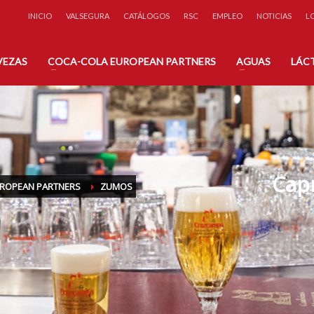
INICIO
VALSEGURA
CATÁLOGOS
RSC
EMPLEO
NOTICIAS
L
éfono:
A través de nuestro
 71 31
Formulario de Contacto
VEZAS
COCA-COLA EUROPEAN PARTNERS
AGUAS
LÁC
Capr
UROPEAN PARTNERS
ZUMOS