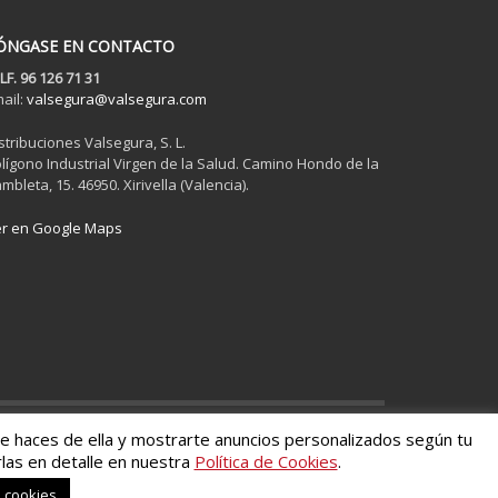
ÓNGASE EN CONTACTO
LF. 96 126 71 31
ail:
valsegura@valsegura.com
stribuciones Valsegura, S. L.
lígono Industrial Virgen de la Salud. Camino Hondo de la
mbleta, 15. 46950. Xirivella (Valencia).
r en Google Maps
ue haces de ella y mostrarte anuncios personalizados según tu
las en detalle en nuestra
Política de Cookies
.
s cookies