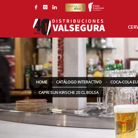
CONTACTE CON DISTRIBUCIONES VALSEGURA
Por correo electrónico:
Por tel
valsegura@valsegura.com
96 126
CER
HOME
CATÁLOGO INTERACTIVO
COCA-COLA E
CAPRI SUN KIRSCHE 20 CL BOLSA