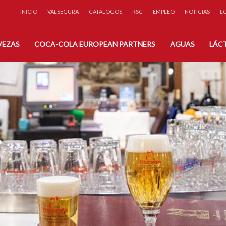
INICIO
VALSEGURA
CATÁLOGOS
RSC
EMPLEO
NOTICIAS
L
éfono:
A través de nuestro
 71 31
Formulario de Contacto
VEZAS
COCA-COLA EUROPEAN PARTNERS
AGUAS
LÁC