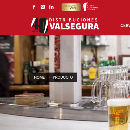
CONTACTE CON DISTRIBUCIONES VALSEGURA
Por correo electrónico:
Por tel
valsegura@valsegura.com
96 126
CER
HOME
PRODUCTO