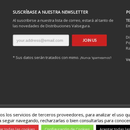
SUSCRÍBASE A NUESTRA NEWSLETTER
P
Al suscribirse a nuestra lista de correo, estará al tanto de
TE
las novedades de Distribuciones Valsegura.
Em
Di
Po
Ra
* Sus datos serán tratados con mimo.
¡Nunca 'spameamos'!
Ve
dos los servicios de terceros proveedores, para analizar el uso q
rvados ©
2026
a seguir navegando, recharzarlas o bien consultarlas para conocer
r todas las cookies
Configuración de Cookies
Aceptar todas la