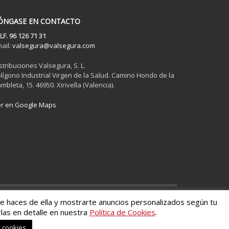
ÓNGASE EN CONTACTO
LF. 96 126 71 31
ail:
valsegura@valsegura.com
stribuciones Valsegura, S. L.
lígono Industrial Virgen de la Salud. Camino Hondo de la
mbleta, 15. 46950. Xirivella (Valencia).
r en Google Maps
ue haces de ella y mostrarte anuncios personalizados según tu
las en detalle en nuestra
Política de Cookies
.
s cookies