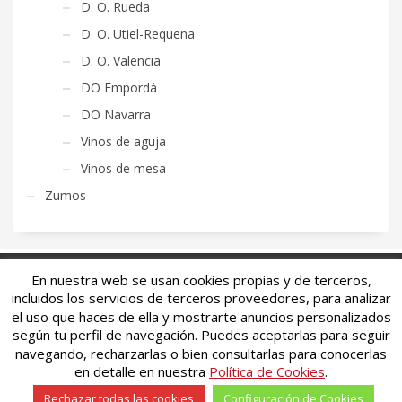
D. O. Rueda
D. O. Utiel-Requena
D. O. Valencia
DO Empordà
DO Navarra
Vinos de aguja
Vinos de mesa
Zumos
En nuestra web se usan cookies propias y de terceros,
incluidos los servicios de terceros proveedores, para analizar
DISTRIBUCIONES VALSEGURA, S. L.
el uso que haces de ella y mostrarte anuncios personalizados
según tu perfil de navegación. Puedes aceptarlas para seguir
Aviso legal
navegando, recharzarlas o bien consultarlas para conocerlas
Condiciones de uso
en detalle en nuestra
Política de Cookies
.
Política de privacidad
Rechazar todas las cookies
Configuración de Cookies