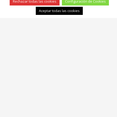
Rechazar todas las cookies
Configuración de Cookies
Aceptar todas las cookies
SUSCRÍBASE A NUESTRA NEWSLETTER
Al suscribirse a nuestra lista de correo, estará al tanto de las
novedades de Distribuciones Valsegura.
* Sus datos serán tratados con mimo.
¡Nunca 'spameamos'!
PÓNGASE EN CONTACTO
TELF. 96 126 71 31
Email:
valsegura@valsegura.com
Distribuciones Valsegura, S. L.
Polígono Industrial Virgen de la Salud. Camino Hondo de la