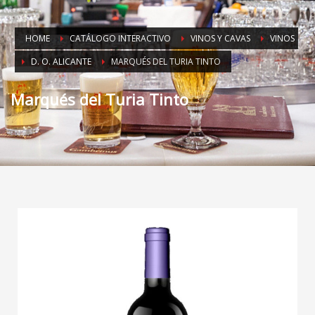
HOME
CATÁLOGO INTERACTIVO
VINOS Y CAVAS
VINOS
D. O. ALICANTE
MARQUÉS DEL TURIA TINTO
Marqués del Turia Tinto