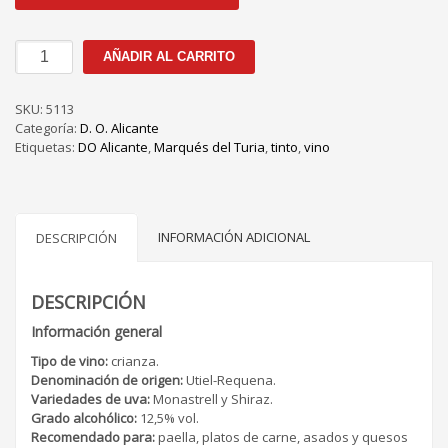
Marqués
AÑADIR AL CARRITO
del
Turia
Tinto
SKU:
5113
cantidad
Categoría:
D. O. Alicante
Etiquetas:
DO Alicante
,
Marqués del Turia
,
tinto
,
vino
INFORMACIÓN ADICIONAL
DESCRIPCIÓN
DESCRIPCIÓN
Información general
Tipo de vino:
crianza.
Denominación de origen:
Utiel-Requena.
Variedades de uva:
Monastrell y Shiraz.
Grado alcohólico:
12,5% vol.
Recomendado para:
paella, platos de carne, asados y quesos