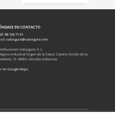
ÓNGASE EN CONTACTO
LF. 96 126 71 31
ail:
valsegura@valsegura.com
stribuciones Valsegura, S. L.
lígono Industrial Virgen de la Salud. Camino Hondo de la
mbleta, 15. 46950. Xirivella (Valencia).
r en Google Maps