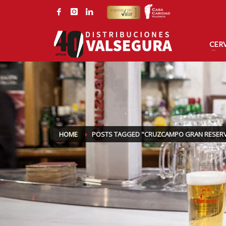
CONTACTE CON DISTRIBUCIONES VALSEGURA
Por correo electrónico:
Por tel
valsegura@valsegura.com
96 126
CER
HOME
POSTS TAGGED "CRUZCAMPO GRAN RESER