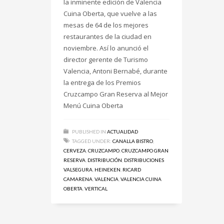
la inminente edición de Valencia
Cuina Oberta, que vuelve a las
mesas de 64 de los mejores
restaurantes de la ciudad en
noviembre. Así lo anunció el
director gerente de Turismo
Valencia, Antoni Bernabé, durante
la entrega de los Premios
Cruzcampo Gran Reserva al Mejor
Menú Cuina Oberta
PUBLISHED IN
ACTUALIDAD
TAGGED UNDER:
CANALLA BISTRO
,
CERVEZA
,
CRUZCAMPO
,
CRUZCAMPO GRAN
RESERVA
,
DISTRIBUCIÓN
,
DISTRIBUCIONES
VALSEGURA
,
HEINEKEN
,
RICARD
CAMARENA
,
VALENCIA
,
VALENCIA CUINA
OBERTA
,
VERTICAL