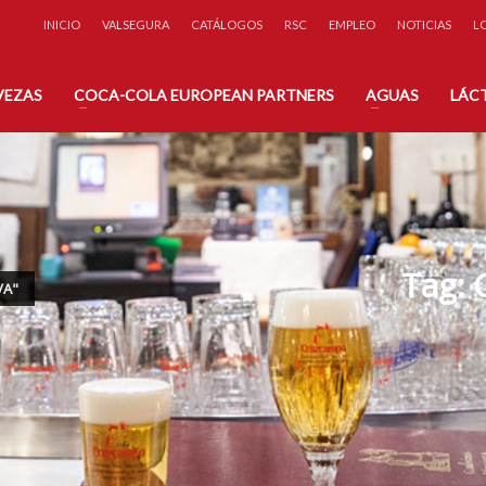
INICIO
VALSEGURA
CATÁLOGOS
RSC
EMPLEO
NOTICIAS
L
éfono:
A través de nuestro
 71 31
Formulario de Contacto
VEZAS
COCA-COLA EUROPEAN PARTNERS
AGUAS
LÁC
Tag:
VA"