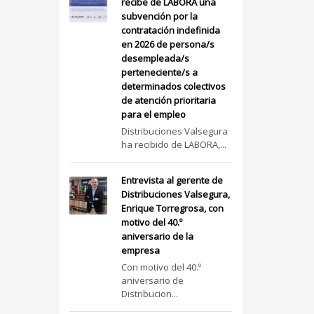
recibe de LABORA una
subvención por la
contratación indefinida
en 2026 de persona/s
desempleada/s
perteneciente/s a
determinados colectivos
de atención prioritaria
para el empleo
Distribuciones Valsegura
ha recibido de LABORA,...
Entrevista al gerente de
Distribuciones Valsegura,
Enrique Torregrosa, con
motivo del 40.º
aniversario de la
empresa
Con motivo del 40.º
aniversario de
Distribucion...