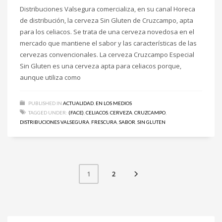
Distribuciones Valsegura comercializa, en su canal Horeca
de distribución, la cerveza Sin Gluten de Cruzcampo, apta
para los celiacos. Se trata de una cerveza novedosa en el
mercado que mantiene el sabor y las características de las
cervezas convencionales. La cerveza Cruzcampo Especial
Sin Gluten es una cerveza apta para celiacos porque,
aunque utiliza como
PUBLISHED IN
ACTUALIDAD
,
EN LOS MEDIOS
TAGGED UNDER:
(FACE)
,
CELIACOS
,
CERVEZA
,
CRUZCAMPO
,
DISTRIBUCIONES VALSEGURA
,
FRESCURA
,
SABOR
,
SIN GLUTEN
2
1