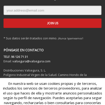
* Sus datos serán tratados con mimo.
¡Nunca 'spameamos'!
PÓNGASE EN CONTACTO
TELF. 96 126 71 31
Email:
valsegura@valsegura.com
Distribuciones Valsegura, S. L.
Polígono Industrial Virgen de la Salud. Camino Hondo de la
Rambleta, 15. 46950. Xirivella (Valencia).
En nuestra web se usan cookies propias y de terceros,
incluidos los servicios de terceros proveedores, para analizar
Ver en Google Maps
el uso que haces de ella y mostrarte anuncios personalizados
según tu perfil de navegación. Puedes aceptarlas para seguir
navegando, recharzarlas o bien consultarlas para conocerlas