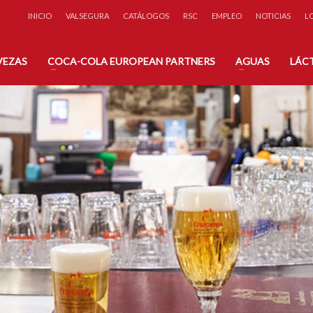
INICIO
VALSEGURA
CATÁLOGOS
RSC
EMPLEO
NOTICIAS
L
éfono:
A través de nuestro
 71 31
Formulario de Contacto
VEZAS
COCA-COLA EUROPEAN PARTNERS
AGUAS
LÁC