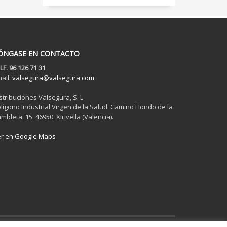
ÓNGASE EN CONTACTO
LF. 96 126 71 31
ail:
valsegura@valsegura.com
stribuciones Valsegura, S. L.
lígono Industrial Virgen de la Salud. Camino Hondo de la
mbleta, 15. 46950. Xirivella (Valencia).
r en Google Maps