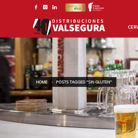
CONTACTE CON DISTRIBUCIONES VALSEGURA
Por correo electrónico:
Por tel
valsegura@valsegura.com
96 126
CER
HOME
POSTS TAGGED "SIN GLUTEN"