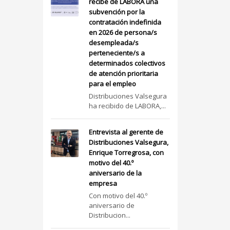
recibe de LABORA una
subvención por la
contratación indefinida
en 2026 de persona/s
desempleada/s
perteneciente/s a
determinados colectivos
de atención prioritaria
para el empleo
Distribuciones Valsegura
ha recibido de LABORA,...
Entrevista al gerente de
Distribuciones Valsegura,
Enrique Torregrosa, con
motivo del 40.º
aniversario de la
empresa
Con motivo del 40.º
aniversario de
Distribucion...