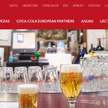
INICIO
VALSEGURA
CATÁLOGOS
RSC
EMPLEO
NOTICIAS
L
éfono:
A través de nuestro
 71 31
Formulario de Contacto
VEZAS
COCA-COLA EUROPEAN PARTNERS
AGUAS
LÁC