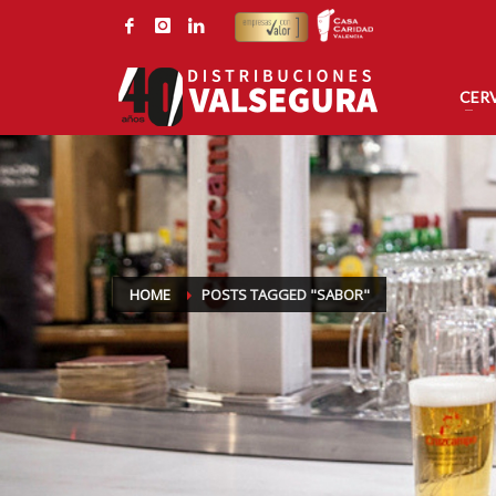
CONTACTE CON DISTRIBUCIONES VALSEGURA
Por correo electrónico:
Por tel
valsegura@valsegura.com
96 126
CER
HOME
POSTS TAGGED "SABOR"