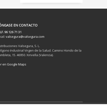
ÓNGASE EN CONTACTO
LF. 96 126 71 31
ail:
valsegura@valsegura.com
stribuciones Valsegura, S. L.
lígono Industrial Virgen de la Salud. Camino Hondo de la
mbleta, 15. 46950. Xirivella (Valencia).
r en Google Maps