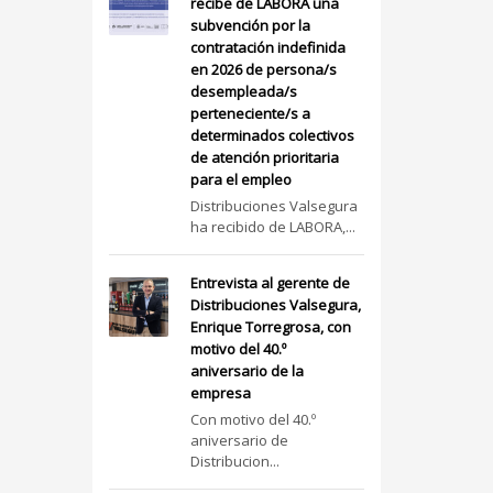
recibe de LABORA una
subvención por la
contratación indefinida
en 2026 de persona/s
desempleada/s
perteneciente/s a
determinados colectivos
de atención prioritaria
para el empleo
Distribuciones Valsegura
ha recibido de LABORA,...
Entrevista al gerente de
Distribuciones Valsegura,
Enrique Torregrosa, con
motivo del 40.º
aniversario de la
empresa
Con motivo del 40.º
aniversario de
Distribucion...